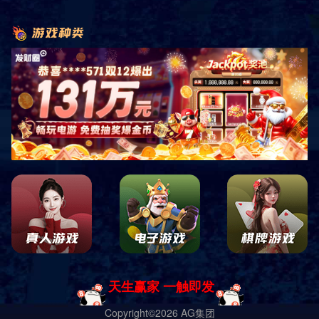
盛煌平台推荐
##春风拂面，心情如春在万物复苏的春日，阳光透过➼枝叶洒下点点
金光，春风轻轻拂过➼脸颊，带来温暖和生机！这种感觉宛如大自然
的抚慰，让人在短暂的瞬间忘却生活的压力，感受到无限的可能？每
一次呼吸，都似乎在吸取着这个季节的芬芳，心灵在这一刻变得透明
而宁静！##春日的微笑清晨，推开窗户，扑鼻而来的花香让我心旷神
怡！阳光透过➼玻璃洒入室内，温暖而明亮；那一刻，我的心如春日
的阳光，逐渐变得柔Ε和而明亮！对生活的热情在晨光的照耀下复
苏，仿佛一切都充满了生机与希望?春风轻抚，像是在轻声细语，对
我诉说着美好的未来!##随风而舞✡在公园的小径上，樱花绽放，树梢
微微颤动!随着春风的吹拂，花瓣纷纷扬扬，犹如粉Α红色↺的雨滴洒
落；心情在这一瞬间随风而舞✡，欢快而自在?鸟儿在枝头吟唱，伴
随着春风的旋律，心中漫起阵阵涟漪，仿佛与大自然融为一体？在这