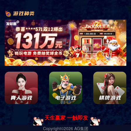
INVESTMENT
产业投资
绵阳鸿泰恒基投资有限公司简介
绵阳鸿泰恒基投资有限公司成立于2013年4月，座落于绵阳市涪
城区杨家场镇新街，是一家对政府允许的投资项目进行投资的公司。
公司设项目综合部、营销策划部、工程项目部、行政综合部共计
4个部门，共有成员10余名。
公司秉承“诚信、踏实、进取”的做事原则，对员工提倡“自我提
升、良性竞争，相互欣赏、相互支持 心态正，事业成，不成也成”的
文化氛围，竭诚为客户服务。
公司从成立至今，分别对四川鸿宇农业开发有限公司的“1000吨
果蔬气调保鲜库气”项目、杨家镇万和村的新村安置房“万和印象”进行
了投资修建，获得客户一致好评。
公司投资新建的“1000吨果蔬气调保鲜库气”项目，总投资1000万